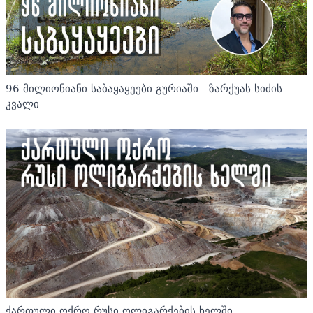
96 მილიონიანი საბაყაყეები გურიაში - ზარქუას სიძის
კვალი
ქართული ოქრო რუსი ოლიგარქების ხელში