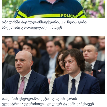
თბილისში პატრულ-ინსპექტორი, 37 წლის გოჩა
არველაძე გარდაცვლილი იპოვეს
ბანკირის ენერგოპროექტი - გოგნის ქარის
ელექტროსადგურისთვის კოლხურ ტყეებს გაჩეხავენ