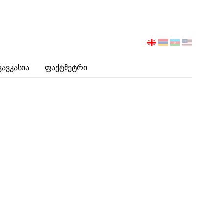
აირჩიეთ
ენა
Კავკასია
Ფაქტმეტრი