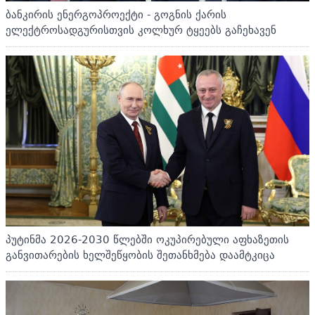
ბანკირის ენერგოპროექტი - გოგნის ქარის
ელექტროსადგურისთვის კოლხურ ტყეებს გაჩეხავენ
პუტინმა 2026-2030 წლებში ოკუპირებული აფხაზეთის
განვითარების ხელშეწყობის შეთანხმება დაამტკიცა