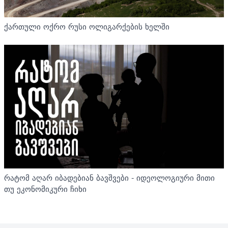
ქართული ოქრო რუსი ოლიგარქების ხელში
რატომ აღარ იბადებიან ბავშვები - იდეოლოგიური მითი
თუ ეკონომიკური ჩიხი