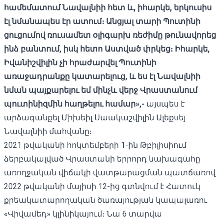
համեմատում Նավալնիի հետ և, իհարկե, երկուսիս
էլ նմանապես էր ատում։ Անցյալ տարի Պուտինի
ցուցումով ռուսամետ օլիգարխ ռեժիմը թունավորեց
ինձ բանտում, իսկ հետո Աստված փրկեց։ Իհարկե,
Իվանիշվիլին չի հրաժարվել Պուտինի
առաջադրանքը կատարելուց, և ես էլ Նավալնիի
նման պայքարելու եմ մինչև վերջ Վրաստանում
պուտինիզմին հաղթելու համար»,-
այսպես է
արձագանքել Միխեիլ Սաակաշվիլին Ալեքսեյ
Նավալնիի մահվանը։
2021 թվականի հոկտեմբերի 1-ին Թբիլիսիում
ձերբակալված Վրաստանի երրորդ նախագահը
առողջական վիճակի վատթարացման պատճառով
2022 թվականի մայիսի 12-ից գտնվում է Հատուկ
քրեակատարողական ծառայության կապալառու
«Վիվամեդ» կլինիկայում։ Նա 6 տարվա