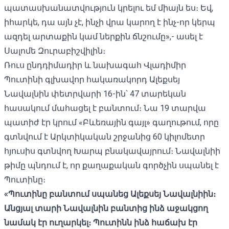
պատասխանատվություն կրելու եմ միայն ես։ Եվ,
իհարկե, դա այն չէ, ինչի վրա կարող է ինչ-որ կերպ
ազդել արտաքին կամ ներքին ճնշումը»,- ասել է
Սալոմե Զուրաբիշվիլին։
Ռուս ընդդիմադիր և նախագահ Վլադիմիր
Պուտինի գլխավոր հակառակորդ Ալեքսեյ
Նավալնին փետրվարի 16-ին՝ 47 տարեկան
հասակում
մահացել է
բանտում։ Նա 19 տարվա
պատիժ էր կրում «Բևեռային գայլ» գաղութում, որը
գտնվում է Արկտիկական շրջանից 60 կիլոմետր
հյուսիս գտնվող Խարպ բնակավայրում։ Նավալնիի
թիմը պնդում է, որ քաղաքական
գործչին սպանել է
Պուտինը։
«Պուտինը բանտում սպանեց Ալեքսեյ Նավալնիին։
Անցյալ տարի Նավալնին բանտից ինձ աջակցող
նամակ էր ուղարկել
։ Պուտինն ինձ հաճախ էր