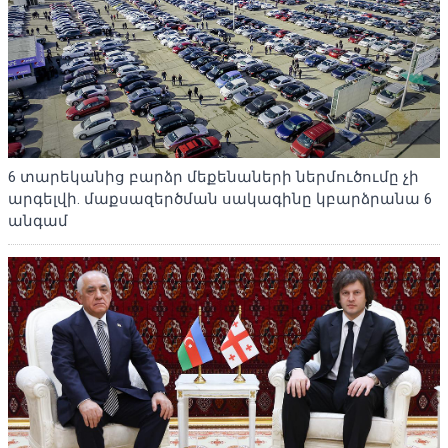
6 տարեկանից բարձր մեքենաների ներմուծումը չի
արգելվի. մաքսազերծման սակագինը կբարձրանա 6
անգամ