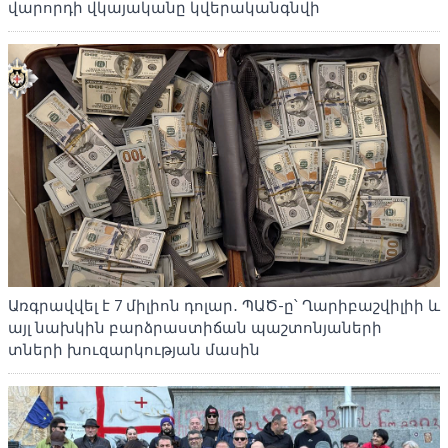
վարորդի վկայականը կվերականգնվի
Առգրավվել է 7 միլիոն դոլար․ ՊԱԾ-ը՝ Ղարիբաշվիլիի և
այլ նախկին բարձրաստիճան պաշտոնյաների
տների խուզարկության մասին