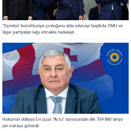
“Oçneba” konstitusiya çoxluğunu əldə edəcəyi təqdirdə VMH və
digər partiyaları ləğv etməklə hədələyir
Hökumət Ədliyyə Evi üçün “Arzu” donorundan illik 704 880 lariyə
yer icarəyə götürüb