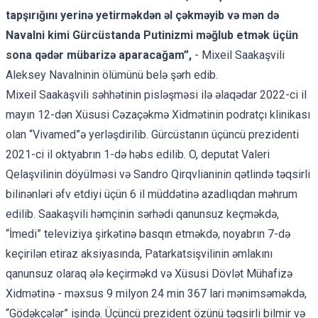
tapşırığını yerinə yetirməkdən əl çəkməyib və mən də
Navalni kimi Gürcüstanda Putinizmi məğlub etmək üçün
sona qədər mübarizə aparacağam”,
- Mixeil Saakaşvili
Aleksey Navalninin ölümünü belə şərh edib.
Mixeil Saakaşvili səhhətinin pisləşməsi ilə əlaqədar 2022-ci il
mayın 12-dən Xüsusi Cəzaçəkmə Xidmətinin podratçı klinikası
olan “Vivamed”ə yerləşdirilib. Gürcüstanın üçüncü prezidenti
2021-ci il oktyabrın 1-də həbs edilib. O, deputat Valeri
Qelaşvilinin döyülməsi və Sandro Qirqvlianinin qətlində təqsirli
bilinənləri əfv etdiyi üçün 6 il müddətinə azadlıqdan məhrum
edilib. Saakaşvili həmçinin sərhədi qanunsuz keçməkdə,
“İmedi” televiziya şirkətinə basqın etməkdə, noyabrın 7-də
keçirilən etiraz aksiyasında, Patarkatsişvilinin əmlakını
qanunsuz olaraq ələ keçirməkd və Xüsusi Dövlət Mühafizə
Xidmətinə - məxsus 9 milyon 24 min 367 lari mənimsəməkdə,
“Gödəkçələr” işində. Üçüncü prezident özünü təqsirli bilmir və