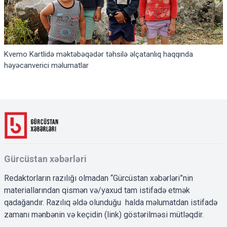
Kvemo Kartlidə məktəbəqədər təhsilə əlçatanlıq haqqında
həyəcanverici məlumatlar
Gürcüstan xəbərləri
Redaktorların razılığı olmadan “Gürcüstan xəbərləri”nin
materiallarından qismən və/yaxud tam istifadə etmək
qadağandır. Razılıq əldə olunduğu halda məlumatdan istifadə
zamanı mənbənin və keçidin (link) göstərilməsi mütləqdir.