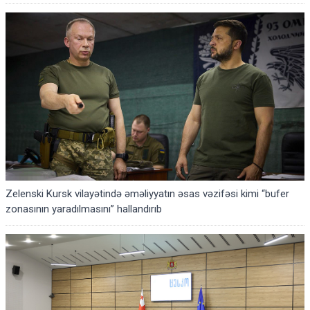
Zelenski Kursk vilayətində əməliyyatın əsas vəzifəsi kimi “bufer
zonasının yaradılmasını” hallandırıb