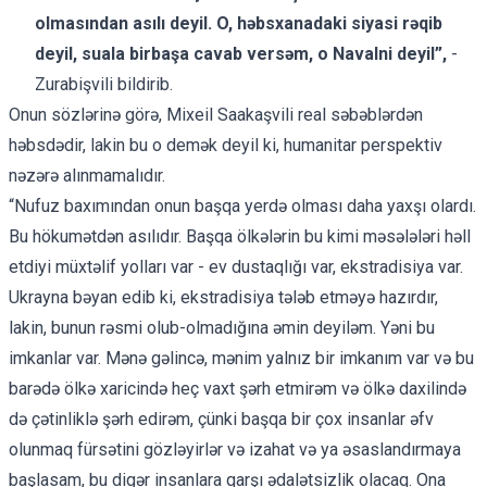
olmasından asılı deyil. O, həbsxanadaki siyasi rəqib
deyil, suala birbaşa cavab versəm, o Navalni deyil”,
-
Zurabişvili bildirib.
Onun sözlərinə görə, Mixeil Saakaşvili real səbəblərdən
həbsdədir, lakin bu o demək deyil ki, humanitar perspektiv
nəzərə alınmamalıdır.
“Nufuz baxımından onun başqa yerdə olması daha yaxşı olardı.
Bu hökumətdən asılıdır. Başqa ölkələrin bu kimi məsələləri həll
etdiyi müxtəlif yolları var - ev dustaqlığı var, ekstradisiya var.
Ukrayna bəyan edib ki, ekstradisiya tələb etməyə hazırdır,
lakin, bunun rəsmi olub-olmadığına əmin deyiləm. Yəni bu
imkanlar var. Mənə gəlincə, mənim yalnız bir imkanım var və bu
barədə ölkə xaricində heç vaxt şərh etmirəm və ölkə daxilində
də çətinliklə şərh edirəm, çünki başqa bir çox insanlar əfv
olunmaq fürsətini gözləyirlər və izahat və ya əsaslandırmaya
başlasam, bu digər insanlara qarşı ədalətsizlik olacaq. Ona