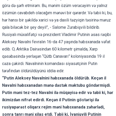
görə də şərh etmirəm. Bu, mənim özüm verəcəyim və yalnız
özümün cavabdeh olacağım mənəvi bir qərardır. Və təbii ki, bu,
hər hansı bir şəkildə xarici və ya daxili təzyiqin təsirinə məruz
qala biləcək bir şey deyil”, - Salome Zurabişvili bildirib.
Rusiyalı müxalifətçi və prezident Vladimir Putinin əsas rəqibi
Aleksey Navalni fevralın 16-da 47 yaşında həbsxanada
vəfat
edib
. O, Arktika Dairəsindən 60 kilometr şimalda, Xarp
qəsəbəsində yerləşən “Qütb Canavarı” koloniyasında 19 il
cəza çəkirdi. Navalninin komandası
siyasətçinin Putin
tərəfindən öldürüldüyünü
iddia edir.
“Putin Aleksey Navalnini həbsxanada öldürüb. Keçən il
Navalni həbsxanadan mənə dəstək
məktubu
göndərmişdi.
Putin məni tez-tez Navalni ilə müqayisə edir və təbii ki, hər
ikimizdən nifrət edirdi. Keçən il Putinin göstərişi ilə
rusiyapərəst oliqarx rejim məni həbsxanada zəhərlədi,
sonra tanrı məni xilas etdi. Təbii ki, İvanişvili Putinin