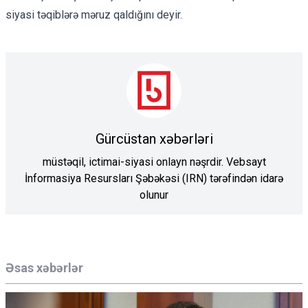
siyasi təqiblərə məruz qaldığını deyir.
Gürcüstan xəbərləri
müstəqil, ictimai-siyasi onlayn nəşrdir. Vebsayt
İnformasiya Resursları Şəbəkəsi (IRN) tərəfindən idarə
olunur
Əsas xəbərlər