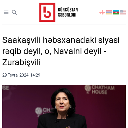
Open sidebar
აირჩიეთ
ენა
Saakaşvili həbsxanadaki siyasi
rəqib deyil, o, Navalni deyil -
Zurabişvili
29 Fevral 2024. 14:29