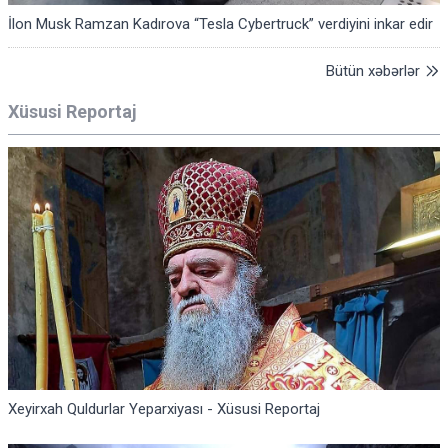
İlon Musk Ramzan Kadırova “Tesla Cybertruck” verdiyini inkar edir
Bütün xəbərlər
Xüsusi Reportaj
Xeyirxah Quldurlar Yeparxiyası - Xüsusi Reportaj