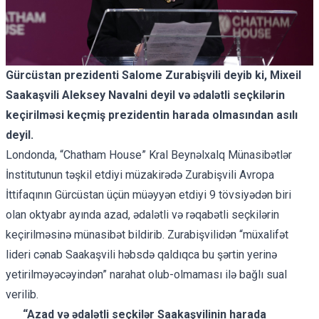
Gürcüstan prezidenti Salome Zurabişvili deyib ki, Mixeil
Saakaşvili Aleksey Navalni deyil və ədalətli seçkilərin
keçirilməsi keçmiş prezidentin harada olmasından asılı
deyil.
Londonda, “Chatham House” Kral Beynəlxalq Münasibətlər
İnstitutunun təşkil etdiyi müzakirədə Zurabişvili Avropa
İttifaqının Gürcüstan üçün müəyyən etdiyi 9 tövsiyədən biri
olan oktyabr ayında azad, ədalətli və rəqabətli seçkilərin
keçirilməsinə münasibət bildirib. Zurabişvilidən “müxalifət
lideri cənab Saakaşvili həbsdə qaldıqca bu şərtin yerinə
yetirilməyəcəyindən” narahat olub-olmaması ilə bağlı sual
verilib.
“Azad və ədalətli seçkilər Saakaşvilinin harada