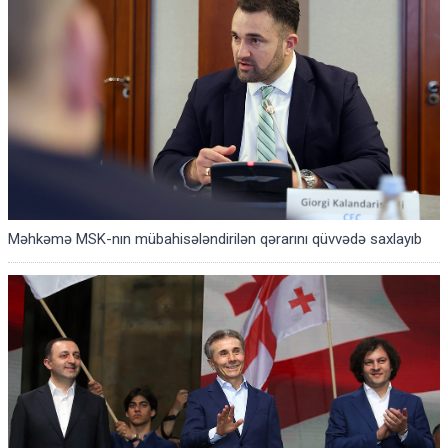
Məhkəmə MSK-nın mübahisələndirilən qərarını qüvvədə saxlayıb