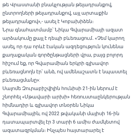
թե Վրաստանի բնակչության թելադրանքով,
ընտրողների թելադրանքով, այլ արտաքին
թելադրանքով»,- ասել է Կոբախիձեն։
Նրա գնահատմամբ՝ Նիկա Գվարամիայի ազատ
արձակումը քայլ է դեպի բևեռացում․ «Չեմ կարող
ասել, որ դա որևէ էական ազդեցություն կունենա
քաղաքական գործընթացների վրա, բայց բոլորդ
հիշում եք, որ Գվարամիան երկրի գլխավոր
բևեռացնողն էր՝ անձ, ով ամենաշատն է նպաստել
բևեռացմանը»:
Սալոմե Զուրաբիշվիլին հունիսի 21-ին
ներում է
շնորհել
«Մթավարի արխի» հեռուստաընկերության
հիմնադիր և գլխավոր տնօրեն Նիկա
Գվարամիային, ով 2022 թվականի մայիսի 16-ին
դատապարտվել էր 3 տարի 6 ամիս ժամկետով
ազատազրկման։ Ինչպես հայտարարել է