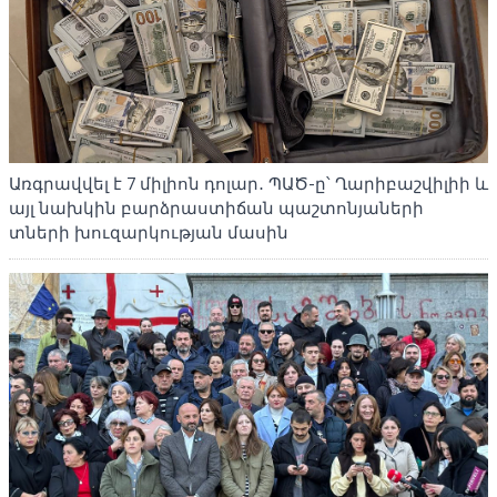
Առգրավվել է 7 միլիոն դոլար․ ՊԱԾ-ը՝ Ղարիբաշվիլիի և
այլ նախկին բարձրաստիճան պաշտոնյաների
տների խուզարկության մասին