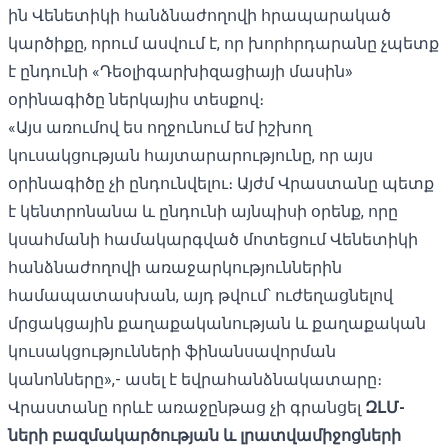
ին Վենետիկի հանձնաժողովի հրապարակած
կարծիքը,
որում ասվում է, որ խորհրդարանը չպետք
է ընդունի «Դեօլիգարխիզացիայի մասին»
օրինագիծը ներկայիս տեսքով։
«Այս առումով ես ողջունում եմ իշխող
կուսակցության հայտարարությունը, որ այս
օրինագիծը չի ընդունվելու։ Այժմ Վրաստանը պետք
է կենտրոնանա և ընդունի այնպիսի օրենք, որը
կսահմանի համակարգված մոտեցում Վենետիկի
հանձնաժողովի առաջարկություններին
համապատասխան, այդ թվում՝ ուժեղացնելով
մրցակցային քաղաքականության և քաղաքական
կուսակցությունների ֆինանսավորման
կանոնները»,- ասել է եվրահանձնակատարը։
Վրաստանը որևէ առաջընթաց չի գրանցել
ԶԼՄ-
ների բազմակարծության և լրատվամիջոցների