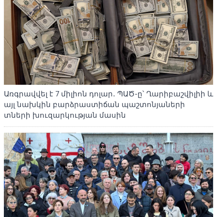
Առգրավվել է 7 միլիոն դոլար․ ՊԱԾ-ը՝ Ղարիբաշվիլիի և
այլ նախկին բարձրաստիճան պաշտոնյաների
տների խուզարկության մասին