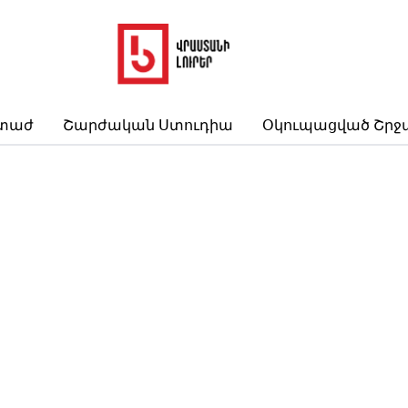
րտաժ
Շարժական Ստուդիա
Օկուպացված Շրջ