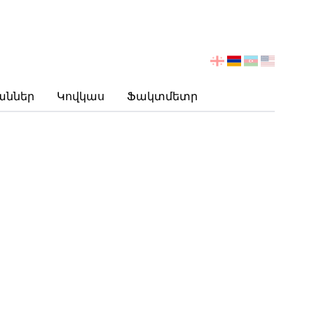
აირჩიეთ
ენა
աններ
Կովկաս
Ֆակտմետր