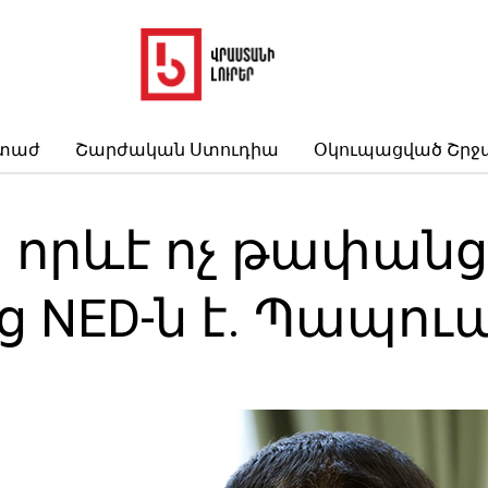
րտաժ
Շարժական Ստուդիա
Օկուպացված Շրջ
կա որևէ ոչ թափան
ց NED-ն է. Պապու