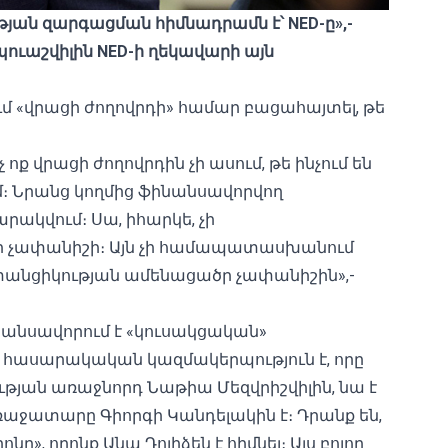
յան զարգացման հիմնադրամն է՝ NED-ը»,-
աշվիլին NED-ի ղեկավարի այն
մ «վրացի ժողովրդի» համար բացահայտել, թե
չ ոք վրացի ժողովրդին չի ասում, թե ինչում են
ւմ։ Նրանց կողմից ֆինանսավորվող
րակվում։ Սա, իհարկե, չի
 չափանիշի։ Այն չի համապատասխանում
ափանցիկության ամենացածր չափանիշին»,-
անսավորում է «կուսակցական»
հասարակական կազմակերպություն է, որը
թյան առաջնորդ Նաթիա Մեզվրիշվիլին, նա է
 առաջատարը Գիորգի Կանդելակին է։ Դրանք են,
ը», որոնք Անա Դոլիձեն է հիմնել։ Այս բոլոր