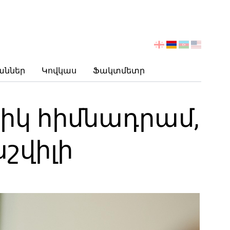
აირჩიეთ
ენა
աններ
Կովկաս
Ֆակտմետր
ցիկ հիմնադրամ,
աշվիլի