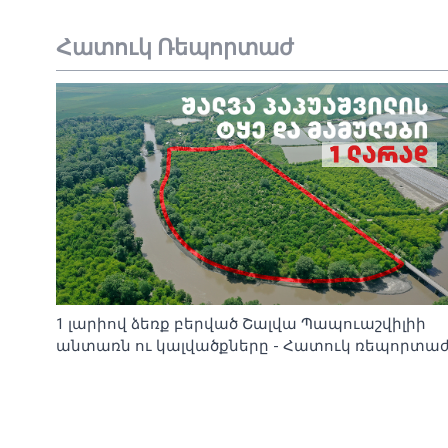
Հատուկ Ռեպորտաժ
1 լարիով ձեռք բերված Շալվա Պապուաշվիլիի
անտառն ու կալվածքները - Հատուկ ռեպորտա