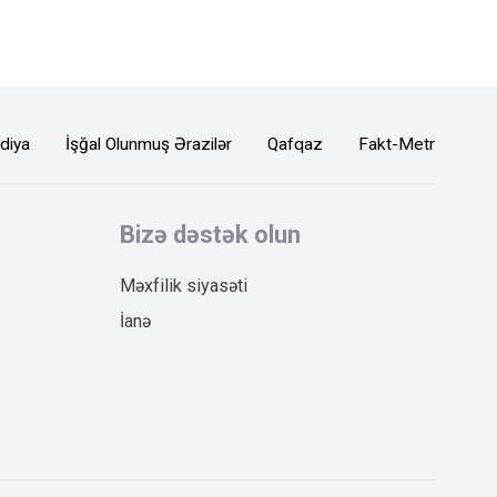
diya
İşğal Olunmuş Ərazilər
Qafqaz
Fakt-Metr
Bizə dəstək olun
Məxfilik siyasəti
İanə