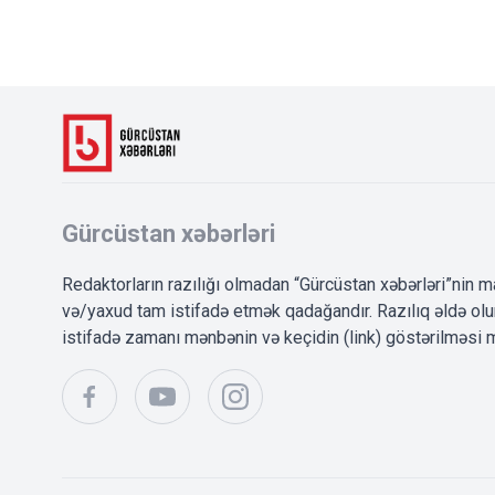
Gürcüstan xəbərləri
Redaktorların razılığı olmadan “Gürcüstan xəbərləri”nin m
və/yaxud tam istifadə etmək qadağandır. Razılıq əldə o
istifadə zamanı mənbənin və keçidin (link) göstərilməsi m