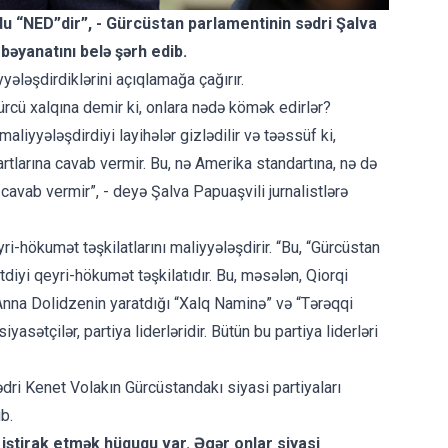
u “NED”dir”, - Gürcüstan parlamentinin sədri Şalva
bəyanatını belə şərh edib.
yyələşdirdiklərini açıqlamağa çağırır.
ürcü xalqına demir ki, onlara nədə kömək edirlər?
aliyyələşdirdiyi layihələr gizlədilir və təəssüf ki,
dartlarına cavab vermir. Bu, nə Amerika standartına, nə də
 cavab vermir”, - deyə Şalva Papuaşvili jurnalistlərə
ri-hökumət təşkilatlarını maliyyələşdirir. “Bu, “Gürcüstan
tdiyi qeyri-hökumət təşkilatıdır. Bu, məsələn, Qiorqi
 Anna Dolidzenin yaratdığı “Xalq Naminə” və “Tərəqqi
yasətçilər, partiya liderləridir. Bütün bu partiya liderləri
ədri Kenet Volakın Gürcüstandakı siyasi partiyaları
b.
 iştirak etmək hüququ var. Əgər onlar siyasi