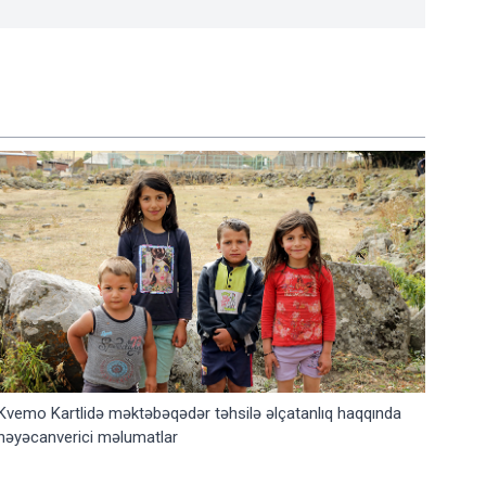
Kvemo Kartlidə məktəbəqədər təhsilə əlçatanlıq haqqında
həyəcanverici məlumatlar