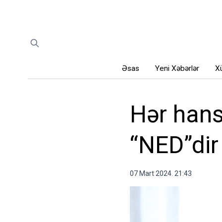
Əsas
Yeni Xəbərlər
Xü
Hər hans
“NED”dir
07 Mart 2024. 21:43