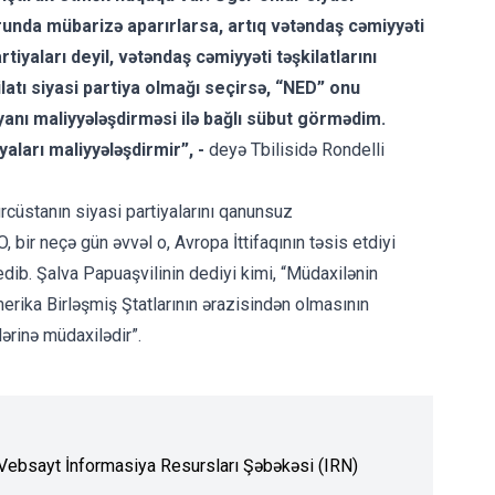
runda mübarizə aparırlarsa, artıq vətəndaş cəmiyyəti
artiyaları deyil, vətəndaş cəmiyyəti təşkilatlarını
latı siyasi partiya olmağı seçirsə, “NED” onu
yanı maliyyələşdirməsi ilə bağlı sübut görmədim.
iyaları maliyyələşdirmir”, -
deyə Tbilisidə Rondelli
ürcüstanın siyasi partiyalarını qanunsuz
 bir neçə gün əvvəl o, Avropa İttifaqının təsis etdiyi
ib. Şalva Papuaşvilinin dediyi kimi, “Müdaxilənin
erika Birləşmiş Ştatlarının ərazisindən olmasının
ərinə müdaxilədir”.
. Vebsayt İnformasiya Resursları Şəbəkəsi (IRN)