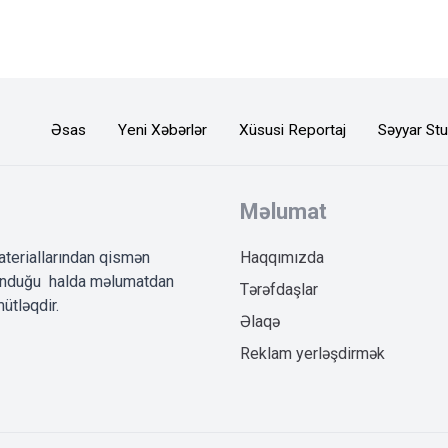
Əsas
Yeni Xəbərlər
Xüsusi Reportaj
Səyyar Stu
Məlumat
ateriallarından qismən
Haqqımızda
lunduğu halda məlumatdan
Tərəfdaşlar
ütləqdir.
Əlaqə
Reklam yerləşdirmək