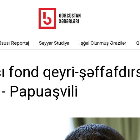
susi Reportaj
Səyyar Studiya
İşğal Olunmuş Ərazilər
Q
ı fond qeyri-şəffafdır
 - Papuaşvili