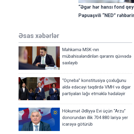
“Əgər hər hansı fond qey
Papuaşvili “NED” rəhbərin
Əsas xəbərlər
Məhkəmə MSK-nın
mübahisələndirilən qərarını qüvvədə
saxlayıb
“Oçneba” konstitusiya çoxluğunu
əldə edəcəyi təqdirdə VMH və digər
partiyaları ləğv etməklə hədələyir
Hökumət Ədliyyə Evi üçün “Arzu”
donorundan illik 704 880 lariyə yer
icarəyə götürüb