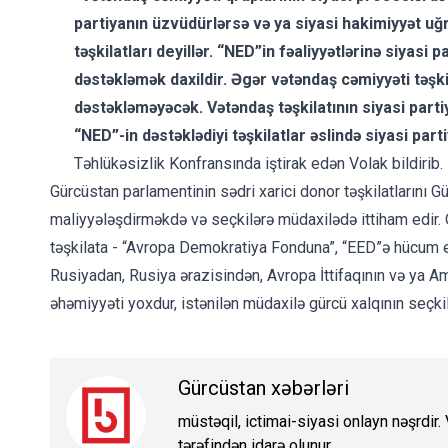
partiyanın üzvüdürlərsə və ya siyasi hakimiyyət uğ
təşkilatları deyillər. “NED”in fəaliyyətlərinə siyasi p
dəstəkləmək daxildir. Əgər vətəndaş cəmiyyəti təşki
dəstəkləməyəcək. Vətəndaş təşkilatının siyasi parti
“NED”-in dəstəklədiyi təşkilatlar əslində siyasi part
Təhlükəsizlik Konfransında iştirak edən Volak bildirib.
Gürcüstan parlamentinin sədri xarici donor təşkilatlarını G
maliyyələşdirməkdə və seçkilərə müdaxilədə ittiham edir. O,
təşkilata -
“Avropa Demokratiya Fonduna”, “EED”ə
hücum ed
Rusiyadan, Rusiya ərazisindən, Avropa İttifaqının və ya Am
əhəmiyyəti yoxdur, istənilən müdaxilə gürcü xalqının seçkil
Gürcüstan xəbərləri
müstəqil, ictimai-siyasi onlayn nəşrdir
tərəfindən idarə olunur