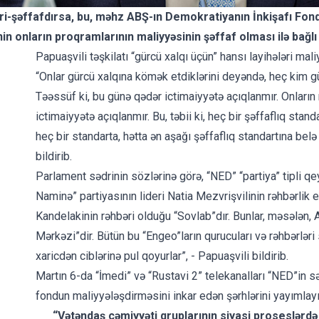
ri-şəffafdırsa, bu, məhz ABŞ-ın Demokratiyanın İnkişafı Fond
in onların proqramlarının maliyyəsinin şəffaf olması ilə bağlı 
Papuaşvili təşkilatı “gürcü xalqı üçün” hansı layihələri mali
“Onlar gürcü xalqına kömək etdiklərini deyəndə, heç kim g
Təəssüf ki, bu günə qədər ictimaiyyətə açıqlanmır. Onların m
ictimaiyyətə açıqlanmır. Bu, təbii ki, heç bir şəffaflıq stan
heç bir standarta, hətta ən aşağı şəffaflıq standartına belə
bildirib.
Parlament sədrinin sözlərinə görə, “NED” “partiya” tipli qey
Naminə” partiyasının lideri Natia Mezvrişvilinin rəhbərlik e
Kandelakinin rəhbəri olduğu “Sovlab”dır. Bunlar, məsələn,
Mərkəzi”dir. Bütün bu “Engeo”ların qurucuları və rəhbərləri si
xaricdən ciblərinə pul qoyurlar”, - Papuaşvili bildirib.
Martın 6-da “İmedi” və “Rustavi 2” telekanalları “NED”in s
fondun maliyyələşdirməsini inkar edən şərhlərini yayımlayı
“Vətəndaş cəmiyyəti qruplarının siyasi proseslərdə