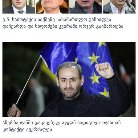
ე.წ. საბოტაჟის საქმეზე სასამართლო განხილვა
დაჩქარდა და სხდომები კვირაში ორჯერ გაიმართება
აზერბაიჯანში დაკავებულ აფგან სადიგოვს ოჯახთან
კონტაქტი აუკრძალეს