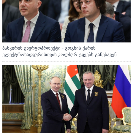
ბანკირის ენერგოპროექტი - გოგნის ქარის
ელექტროსადგურისთვის კოლხურ ტყეებს გაჩეხავენ