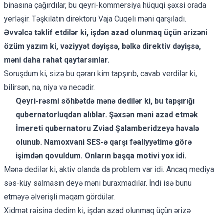
binasına çağırdılar, bu qeyri-kommersiya hüquqi şəxsi orada
yerləşir. Təşkilatın direktoru Vaja Cuqeli məni qarşıladı.
Əvvəlcə təklif etdilər ki, işdən azad olunmaq üçün ərizəni
özüm yazım ki, vəziyyət dəyişsə, bəlkə direktiv dəyişsə,
məni daha rahat qaytarsınlar.
Soruşdum ki, sizə bu qərarı kim tapşırıb, cavab verdilər ki,
bilirsən, nə, niyə və necədir.
Qeyri-rəsmi söhbətdə mənə dedilər ki, bu tapşırığı
qubernatorluqdan alıblar. Şəxsən məni azad etmək
İmereti qubernatoru Zviad Şalamberidzeyə həvalə
olunub. Namoxvani SES-ə qarşı fəaliyyətimə görə
işimdən qovuldum. Onların başqa motivi yox idi.
Mənə dedilər ki, aktiv olanda da problem var idi. Ancaq mediya
səs-küy salmasın deyə məni buraxmadılar. İndi isə bunu
etməyə əlverişli məqam gördülər.
Xidmət rəisinə dedim ki, işdən azad olunmaq üçün ərizə