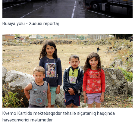
Rusiya yolu - Xüsusi reportaj
Kvemo Kartlidə məktəbəqədər təhsilə əlçatanlıq haqqında
həyəcanverici məlumatlar