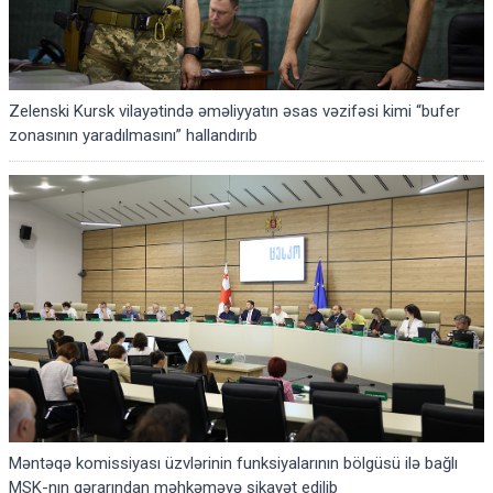
Zelenski Kursk vilayətində əməliyyatın əsas vəzifəsi kimi “bufer
zonasının yaradılmasını” hallandırıb
Məntəqə komissiyası üzvlərinin funksiyalarının bölgüsü ilə bağlı
MSK-nın qərarından məhkəməyə şikayət edilib