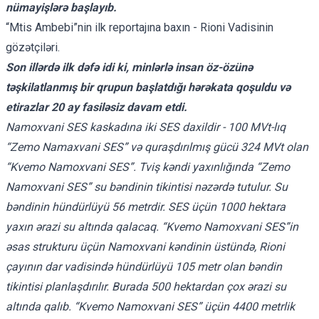
nümayişlərə başlayıb.
“Mtis Ambebi”nin ilk reportajına baxın -
Rioni Vadisinin
gözətçiləri
.
Son illərdə ilk dəfə idi ki, minlərlə insan öz-özünə
təşkilatlanmış bir qrupun başlatdığı hərəkata qoşuldu və
etirazlar 20 ay fasiləsiz davam etdi.
Namoxvani SES
kaskadına iki SES daxildir - 100 MVt-lıq
“Zemo Namaxvani SES” və quraşdırılmış gücü 324 MVt olan
“Kvemo Nam
o
xvani SES”. Tviş kəndi yaxınlığında “Zemo
Namoxvani SES” su bəndinin tikintisi nəzərdə tutulur. Su
bəndinin hündürlüyü 56 metrdir. SES üçün 1000 hektara
yaxın ərazi su altında qalacaq. “Kvemo Namoxvani SES”in
əsas strukturu üçün Namoxvani kəndinin üstündə, Rioni
çayının dar vadisində hündürlüyü 105 metr olan bəndin
tikintisi planlaşdırılır. Burada 500 hektardan çox ərazi su
altında qalıb. “Kvemo Namoxvani SES” üçün 4400 metrlik