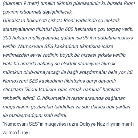
(diametri 9 metr) tunelin tikintisi planlaşdırılır ki, burada Rioni
çayının istiqaməti dəyişdiriləcək.
Gürcüstan hökuməti şirkətə Rion
i
vadisində su elektrik
stansiyalarının tikintisi üçün 600 hektardan çox torpaq verib,
300 hektarı mülkiyyətində, qalanı isə 99 il müddətinə icarəyə
verilib. Namoxvani SES kaskadının tikintisinə icazə
verilməzdən əvvəl vadinin böyük bir hissəsi şirkətə verilib.
Hələ bu ərazidə nəhəng su elektrik stansiyası tikmək
mümkün olub-olmayacağı ilə bağlı araşdırmalar belə yox idi.
Namoxvani SES kaskadının tikintisinə qarşı davamlı
etirazlara “Rioni Vadisini xilas etmək
naminə
” hərəkatı
rəhbərlik edirdi. O, hökumətlə investor arasında bağlanan
müqavilənin gözlənilən təhdidləri və son dərəcə ağır şərtləri
ilə razılaşmadığını izah edirdi.
“Namoxvani SES”in müqaviləsi üzrə Ədliyyə Nazirliyinin mənfi
və məxfi rəyi.