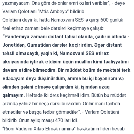
yazmayacam. Ona görə də onlar əmri özləri veriblər”, - deyə
Varlam Qoletiani “Mtis Ambeyə” bildirib.
Qoletiani deyir ki, hətta Namoxvani SES-ə qarşı 600 günlük
fəal etiraz zamanı belə dərsləri keçirməyə çalışıb:
“Pandemiya zamanı distant təhsil olanda, çadırın altında -
Jonetidən, Qumatidən dərslər keçirirdim. Əgər distant
təhsil olmasaydı, yəqin ki, Namoxvani SES etiraz
aksiyasında iştirak etdiyim üçün müəllim kimi fəaliyyətimi
davam etdirə bilməzdim. Bir müddət özüm də məktəbi tərk
edəcəyəm deyə düşünürdüm, amma bu işi bəyənirəm və
əlimdən gələni etməyə çalışırdım ki, işimdən uzaq
qalmayım.
Həftədə iki dərs keçirməli idim. Bütün bu müddət
ərzində yalnız bir neçə dərsi buraxdım. Onlar məni tənbeh
etmədilər və başqa tədbir görmədilər”, - Varlam Qoletiani
bildirib. Onun aylıq maaşı 470 lari idi.
“Rioni Vadisini Xilas Etmək naminə” hərəkatının lideri hesab