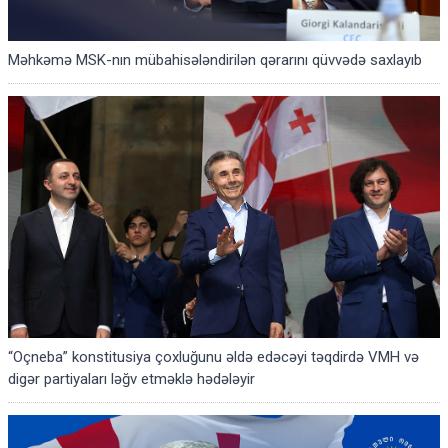
Məhkəmə MSK-nın mübahisələndirilən qərarını qüvvədə saxlayıb
“Oçneba” konstitusiya çoxluğunu əldə edəcəyi təqdirdə VMH və
digər partiyaları ləğv etməklə hədələyir