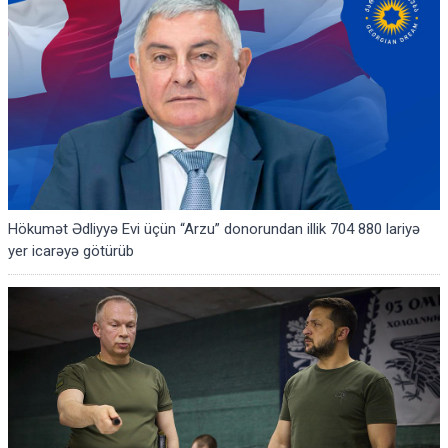
Hökumət Ədliyyə Evi üçün “Arzu” donorundan illik 704 880 lariyə
yer icarəyə götürüb