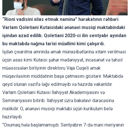
“Rioni vadisini xilas etmək naminə” hərəkatının rəhbəri
Varlam Qoletiani Kutaisidəki ənənəvi musiqi məktəbindəki
işindən azad edilib. Qoletiani 2020-ci ilin sentyabr ayından
bu məktəbdə nəğmə tarixi müəllimi kimi çalışırdı.
İşdən çıxarılma əmrində əmək münasibətlərinə xitam verilməsi
üçün əsas kimi Kutaisi şəhər mədəniyyət, incəsənət və təhsil
müəssisələri birliyinin direktoru Vaja Cuqeli əmək
müqaviləsinin müddətinin başa çatmasını göstərir. Məktəbdə
qeyd olunan vəzifə ləğv edilməyib və hazırda vakantdır.
Varlam Qoletiani Kutaisi İlahiyyat Akademiyasını və
Seminariyasını bitirib. İlahiyyat üzrə bakalavr dərəcəsinə
malikdir. O, ənənəvi musiqi məktəbi üçün kurikulum belə
hazırlayıb.
“Oxumaq hələ başlamamışdı. Sentyabrın 7-də məni meriyanın