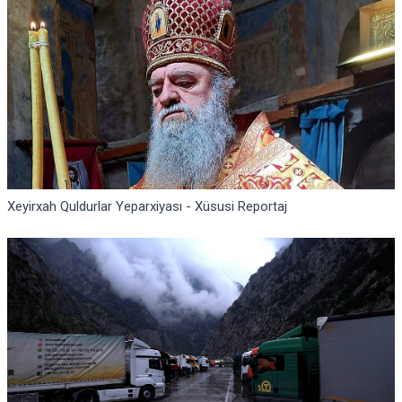
Xeyirxah Quldurlar Yeparxiyası - Xüsusi Reportaj