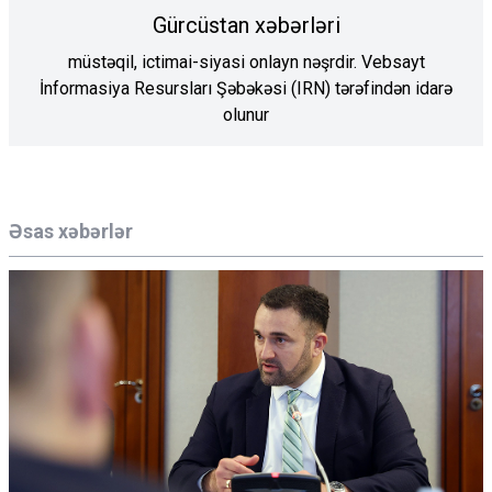
Gürcüstan xəbərləri
müstəqil, ictimai-siyasi onlayn nəşrdir. Vebsayt
İnformasiya Resursları Şəbəkəsi (IRN) tərəfindən idarə
olunur
Əsas xəbərlər