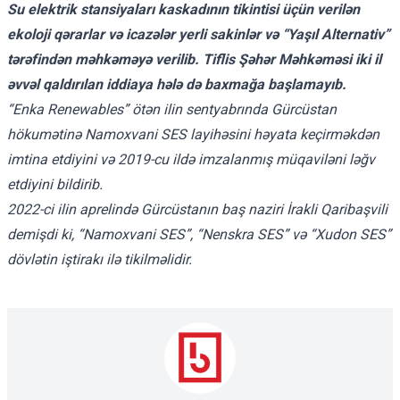
Su elektrik stansiyaları kaskadının tikintisi üçün verilən
ekoloji qərarlar və icazələr yerli sakinlər və “Yaşıl Alternativ”
tərəfindən məhkəməyə verilib. Tiflis Şəhər Məhkəməsi iki il
əvvəl qaldırılan iddiaya hələ də baxmağa başlamayıb.
“Enka Renewables” ötən ilin sentyabrında Gürcüstan
hökumətinə Namoxvani SES layihəsini həyata keçirməkdən
imtina etdiyini və 2019-cu ildə imzalanmış müqaviləni ləğv
etdiyini bildirib.
2022-ci ilin aprelində Gürcüstanın baş naziri İrakli Qaribaşvili
demişdi ki, “Namoxvani SES”, “Nenskra SES” və “Xudon SES”
dövlətin iştirakı ilə tikilməlidir.