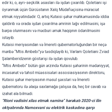
edir ki, o, ayrı-seçkilik əsasları ilə işdən çıxarılıb. Qoletiani işi
öyrənmək üçün Gürcüstanın Xalq Müdafiəçisinə müraciət
etmək niyyətindədir. O, artıq Kutaisi şəhər məhkəməsində iddia
qaldırıb və orada işdən çıxarılma əmrinin ləğv edilməsini, işə
bərpa olunmasını və məcburi əmək haqqının ödənilməsini
istəyib.
Kutaisi meriyasından və İmereti qubernatorluğundan bir neçə
mənbə “Mtis Ambebi”yə təsdiqləyib ki, Varlam Qoletiani Zviad
Şalamberidzenin göstərişi ilə işdən qovulub.
“Mtis Ambebi” bütün gün ərzində Kutaisi şəhərinin mədəniyyət,
incəsənət və təhsil müəssisələri assosiasiyasının direktoru,
Kutaisi şəhər meriyasının məsul şəxsləri və İmereti
qubernatoru ilə əlaqə saxlamağa çalışsa da, heç bir cavab və
izahat ala bilmədi.
“Rioni vadisini xilas etmək naminə” hərəkatı 2020-ci ilin
oktyabrında Namoxvani su elektrik kaskadına qarşı