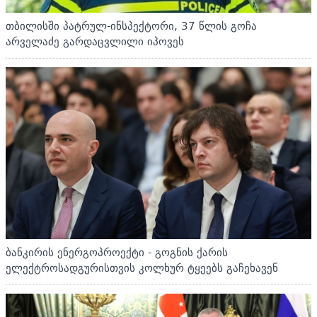
თბილისში პატრულ-ინსპექტორი, 37 წლის გოჩა
არველაძე გარდაცვლილი იპოვეს
ბანკირის ენერგოპროექტი - გოგნის ქარის
ელექტროსადგურისთვის კოლხურ ტყეებს გაჩეხავენ