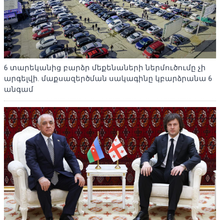
6 տարեկանից բարձր մեքենաների ներմուծումը չի
արգելվի. մաքսազերծման սակագինը կբարձրանա 6
անգամ