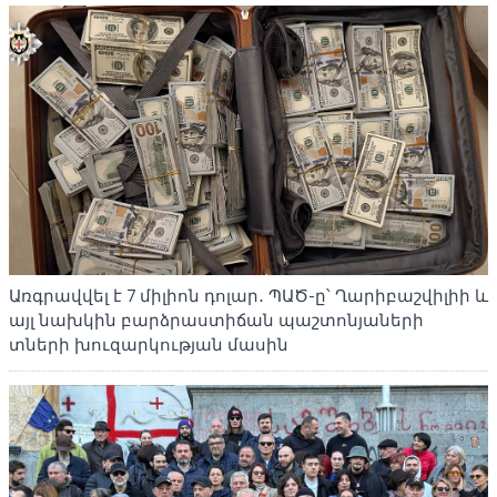
Առգրավվել է 7 միլիոն դոլար․ ՊԱԾ-ը՝ Ղարիբաշվիլիի և
այլ նախկին բարձրաստիճան պաշտոնյաների
տների խուզարկության մասին