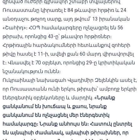
զինված ուժերի գլխավոր շտաբի տվյալներով՝
Ռուսաստանը կիրառել է 84 թևավոր հրթիռ և 24
անօդաչու թռչող սարք, այդ թվում՝ 13 իրանական
«Շահիդ»։ ՀՕՊ համակարգերը ոչնչացրել են 56
թիրախ, որոնցից 43-ը՝ թևավոր հրթիռներ։
Հրթիռային հարձակումների հետևանքով զոհերի
թիվը հասել
է 11-ի, ավելի քան 60 մարդ վիրավորվել
է։ Վնասվել է 70 օբյեկտ, որոնցից 29-ը կրիտիկական
նշանակություն ունեն։
Ուկրաինայի նախագահ Վլադիմիր Զելենկին ասել է,
որ Ռուսաստանն ունի երկու թիրախ՝ ամբողջ երկրի
էներգետիկ օբյեկտները և մարդիկ.
«Նրանք
ցանկանում են խուճապ և քաոս, նրանք
ցանկանում են ոչնչացնել մեր էներգետիկ
համակարգը։ Նրանք անհույս են։ Հատուկ ընտրել
են այնպիսի ժամանակ, այնպիսի թիրախներ, որ