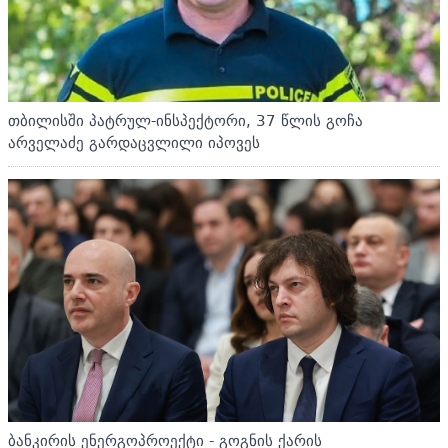
თბილისში პატრულ-ინსპექტორი, 37 წლის გოჩა
არველაძე გარდაცვლილი იპოვეს
ბანკირის ენერგოპროექტი - გოგნის ქარის