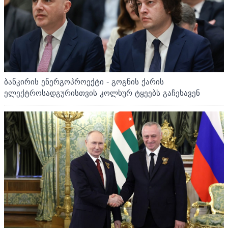
ბანკირის ენერგოპროექტი - გოგნის ქარის
ელექტროსადგურისთვის კოლხურ ტყეებს გაჩეხავენ