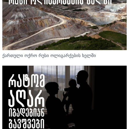
ქართული ოქრო რუსი ოლიგარქების ხელში