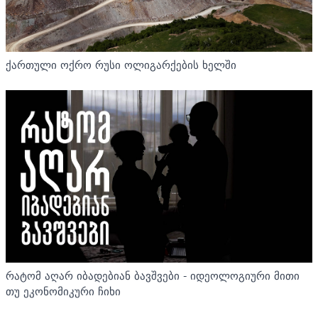
ქართული ოქრო რუსი ოლიგარქების ხელში
რატომ აღარ იბადებიან ბავშვები - იდეოლოგიური მითი
თუ ეკონომიკური ჩიხი