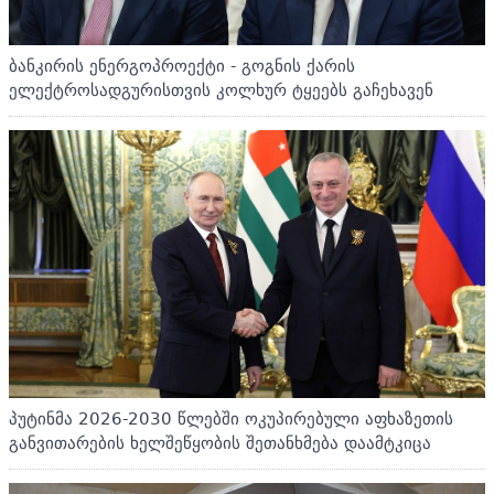
ბანკირის ენერგოპროექტი - გოგნის ქარის
ელექტროსადგურისთვის კოლხურ ტყეებს გაჩეხავენ
პუტინმა 2026-2030 წლებში ოკუპირებული აფხაზეთის
განვითარების ხელშეწყობის შეთანხმება დაამტკიცა