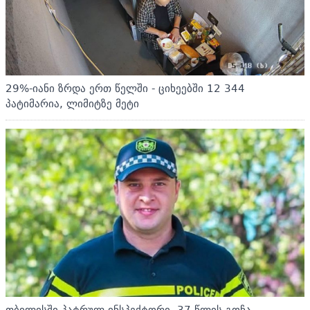
29%-იანი ზრდა ერთ წელში - ციხეებში 12 344
პატიმარია, ლიმიტზე მეტი
თბილისში პატრულ-ინსპექტორი, 37 წლის გოჩა