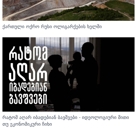
ქართული ოქრო რუსი ოლიგარქების ხელში
რატომ აღარ იბადებიან ბავშვები - იდეოლოგიური მითი
თუ ეკონომიკური ჩიხი