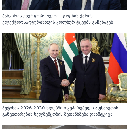
ბანკირის ენერგოპროექტი - გოგნის ქარის
ელექტროსადგურისთვის კოლხურ ტყეებს გაჩეხავენ
პუტინმა 2026-2030 წლებში ოკუპირებული აფხაზეთის
განვითარების ხელშეწყობის შეთანხმება დაამტკიცა