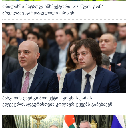
თბილისში პატრულ-ინსპექტორი, 37 წლის გოჩა
არველაძე გარდაცვლილი იპოვეს
ბანკირის ენერგოპროექტი - გოგნის ქარის
ელექტროსადგურისთვის კოლხურ ტყეებს გაჩეხავენ