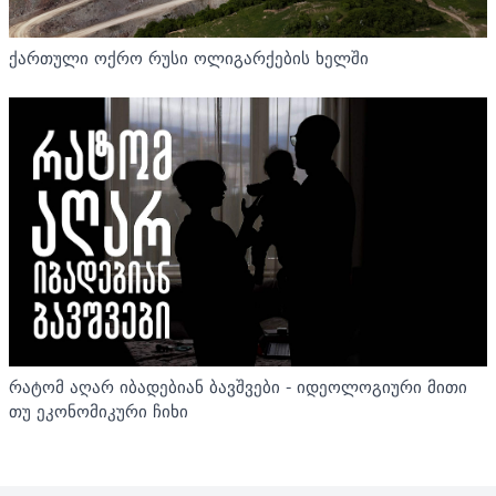
ქართული ოქრო რუსი ოლიგარქების ხელში
რატომ აღარ იბადებიან ბავშვები - იდეოლოგიური მითი
თუ ეკონომიკური ჩიხი