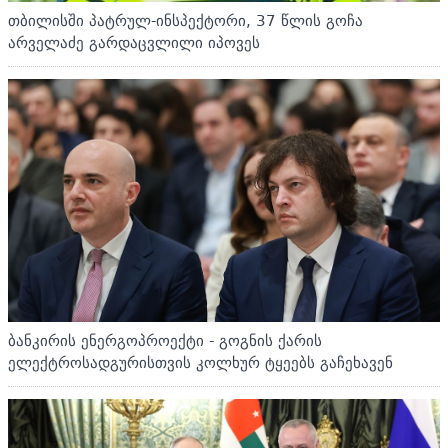
თბილისში პატრულ-ინსპექტორი, 37 წლის გოჩა
არველაძე გარდაცვლილი იპოვეს
ბანკირის ენერგოპროექტი - გოგნის ქარის
ელექტროსადგურისთვის კოლხურ ტყეებს გაჩეხავენ