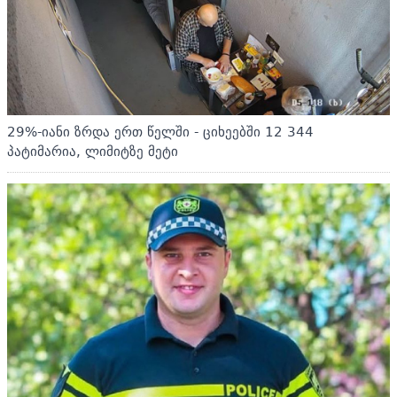
29%-იანი ზრდა ერთ წელში - ციხეებში 12 344
პატიმარია, ლიმიტზე მეტი