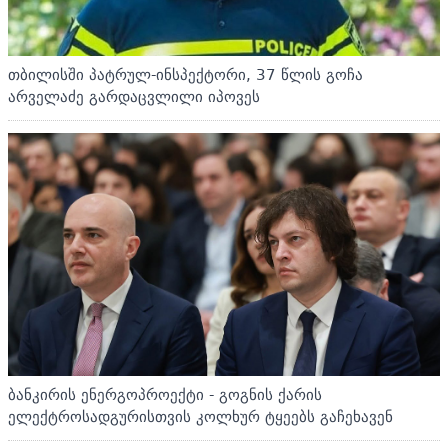
თბილისში პატრულ-ინსპექტორი, 37 წლის გოჩა
არველაძე გარდაცვლილი იპოვეს
ბანკირის ენერგოპროექტი - გოგნის ქარის
ელექტროსადგურისთვის კოლხურ ტყეებს გაჩეხავენ