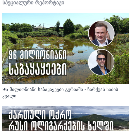
სპეციალური რეპორტაჟი
96 მილიონიანი საბაყაყეები გურიაში - ზარქუას სიძის
კვალი