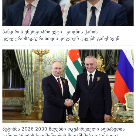
ბანკირის ენერგოპროექტი - გოგნის ქარის
ელექტროსადგურისთვის კოლხურ ტყეებს გაჩეხავენ
პუტინმა 2026-2030 წლებში ოკუპირებული აფხაზეთის
განვითარების ხელშეწყობის შეთანხმება დაამტკიცა