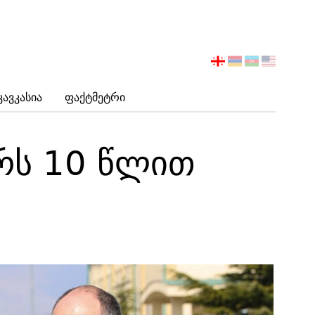
აირჩიეთ
ენა
Კავკასია
Ფაქტმეტრი
რს 10 წლით