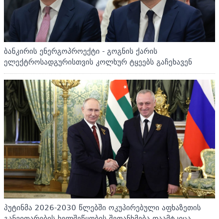
ბანკირის ენერგოპროექტი - გოგნის ქარის
ელექტროსადგურისთვის კოლხურ ტყეებს გაჩეხავენ
პუტინმა 2026-2030 წლებში ოკუპირებული აფხაზეთის
განვითარების ხელშეწყობის შეთანხმება დაამტკიცა