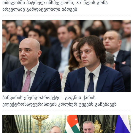
თბილისში პატრულ-ინსპექტორი, 37 წლის გოჩა
არველაძე გარდაცვლილი იპოვეს
ბანკირის ენერგოპროექტი - გოგნის ქარის
ელექტროსადგურისთვის კოლხურ ტყეებს გაჩეხავენ