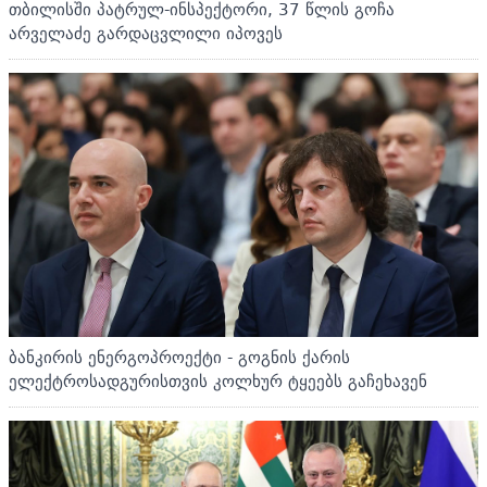
თბილისში პატრულ-ინსპექტორი, 37 წლის გოჩა
არველაძე გარდაცვლილი იპოვეს
ბანკირის ენერგოპროექტი - გოგნის ქარის
ელექტროსადგურისთვის კოლხურ ტყეებს გაჩეხავენ