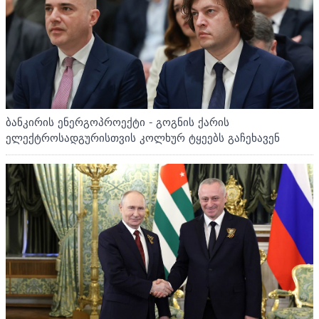
ბანკირის ენერგოპროექტი - გოგნის ქარის
ელექტროსადგურისთვის კოლხურ ტყეებს გაჩეხავენ