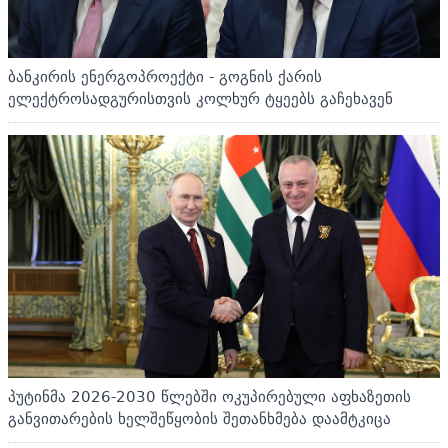
ბანკირის ენერგოპროექტი - გოგნის ქარის
ელექტროსადგურისთვის კოლხურ ტყეებს გაჩეხავენ
პუტინმა 2026-2030 წლებში ოკუპირებული აფხაზეთის
განვითარების ხელშეწყობის შეთანხმება დაამტკიცა