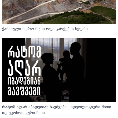
ქართული ოქრო რუსი ოლიგარქების ხელში
რატომ აღარ იბადებიან ბავშვები - იდეოლოგიური მითი
თუ ეკონომიკური ჩიხი