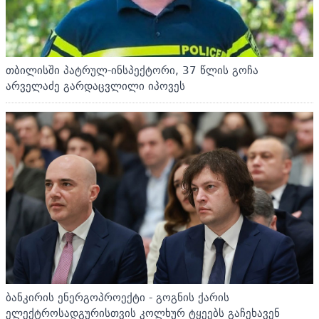
თბილისში პატრულ-ინსპექტორი, 37 წლის გოჩა
არველაძე გარდაცვლილი იპოვეს
ბანკირის ენერგოპროექტი - გოგნის ქარის
ელექტროსადგურისთვის კოლხურ ტყეებს გაჩეხავენ