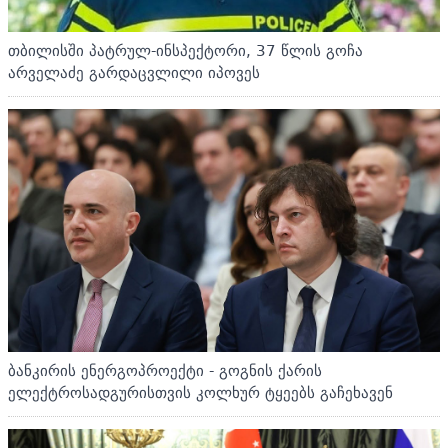
თბილისში პატრულ-ინსპექტორი, 37 წლის გოჩა
არველაძე გარდაცვლილი იპოვეს
ბანკირის ენერგოპროექტი - გოგნის ქარის
ელექტროსადგურისთვის კოლხურ ტყეებს გაჩეხავენ