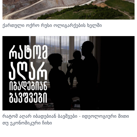
ქართული ოქრო რუსი ოლიგარქების ხელში
რატომ აღარ იბადებიან ბავშვები - იდეოლოგიური მითი
თუ ეკონომიკური ჩიხი