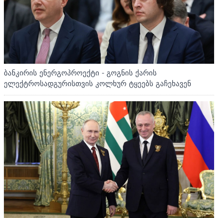
ბანკირის ენერგოპროექტი - გოგნის ქარის
ელექტროსადგურისთვის კოლხურ ტყეებს გაჩეხავენ