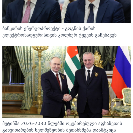
ბანკირის ენერგოპროექტი - გოგნის ქარის
ელექტროსადგურისთვის კოლხურ ტყეებს გაჩეხავენ
პუტინმა 2026-2030 წლებში ოკუპირებული აფხაზეთის
განვითარების ხელშეწყობის შეთანხმება დაამტკიცა