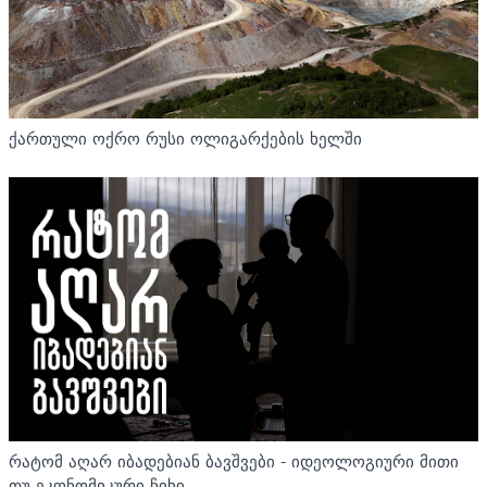
ქართული ოქრო რუსი ოლიგარქების ხელში
რატომ აღარ იბადებიან ბავშვები - იდეოლოგიური მითი
თუ ეკონომიკური ჩიხი