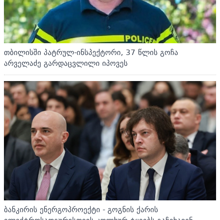
თბილისში პატრულ-ინსპექტორი, 37 წლის გოჩა
არველაძე გარდაცვლილი იპოვეს
ბანკირის ენერგოპროექტი - გოგნის ქარის