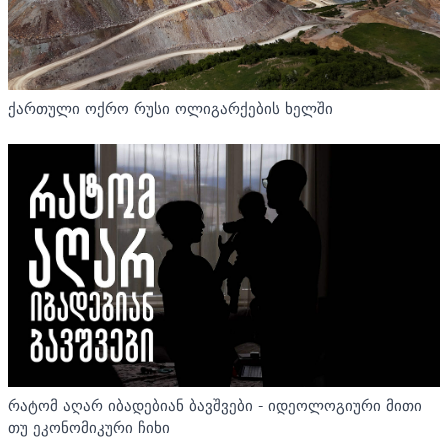
ქართული ოქრო რუსი ოლიგარქების ხელში
რატომ აღარ იბადებიან ბავშვები - იდეოლოგიური მითი
თუ ეკონომიკური ჩიხი