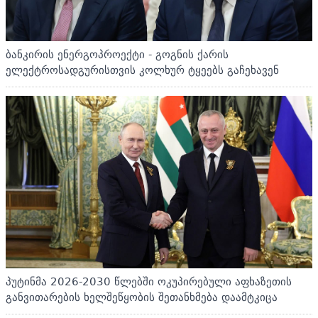
ბანკირის ენერგოპროექტი - გოგნის ქარის
ელექტროსადგურისთვის კოლხურ ტყეებს გაჩეხავენ
პუტინმა 2026-2030 წლებში ოკუპირებული აფხაზეთის
განვითარების ხელშეწყობის შეთანხმება დაამტკიცა