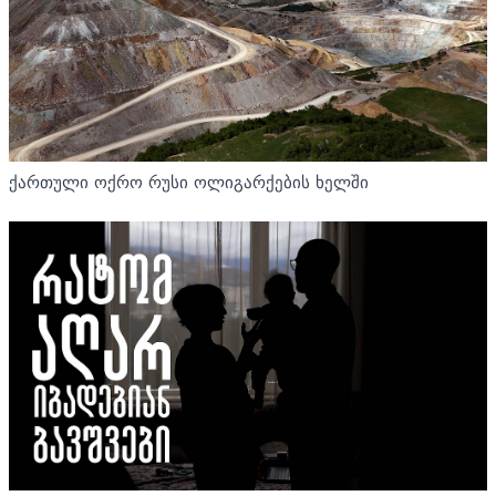
ქართული ოქრო რუსი ოლიგარქების ხელში