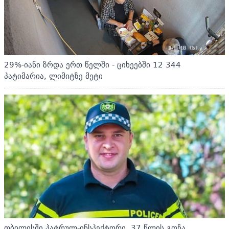
29%-იანი ზრდა ერთ წელში - ციხეებში 12 344
პატიმარია, ლიმიტზე მეტი
თბილისში პატრულ-ინსპექტორი, 37 წლის გოჩა