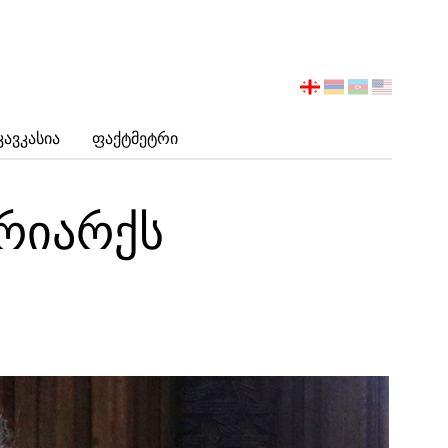
აირჩიეთ
ენა
Კავკასია
Ფაქტმეტრი
რიარქს