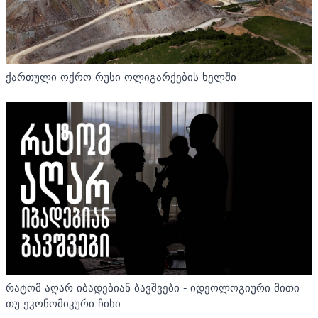
ქართული ოქრო რუსი ოლიგარქების ხელში
რატომ აღარ იბადებიან ბავშვები - იდეოლოგიური მითი
თუ ეკონომიკური ჩიხი