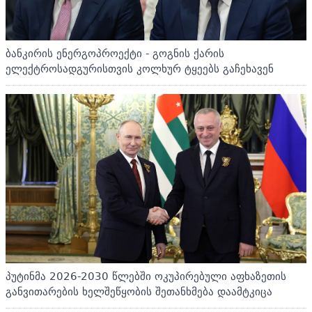
ბანკირის ენერგოპროექტი - გოგნის ქარის
ელექტროსადგურისთვის კოლხურ ტყეებს გაჩეხავენ
პუტინმა 2026-2030 წლებში ოკუპირებული აფხაზეთის
განვითარების ხელშეწყობის შეთანხმება დაამტკიცა