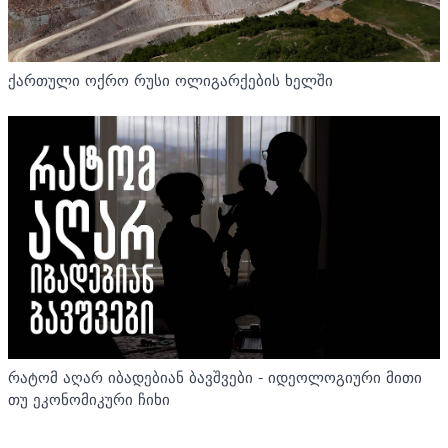
ქართული ოქრო რუსი ოლიგარქების ხელში
რატომ აღარ იბადებიან ბავშვები - იდეოლოგიური მითი
თუ ეკონომიკური ჩიხი