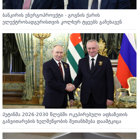
ბანკირის ენერგოპროექტი - გოგნის ქარის
ელექტროსადგურისთვის კოლხურ ტყეებს გაჩეხავენ
პუტინმა 2026-2030 წლებში ოკუპირებული აფხაზეთის
განვითარების ხელშეწყობის შეთანხმება დაამტკიცა