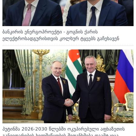
ბანკირის ენერგოპროექტი - გოგნის ქარის
ელექტროსადგურისთვის კოლხურ ტყეებს გაჩეხავენ
პუტინმა 2026-2030 წლებში ოკუპირებული აფხაზეთის
განვითარების ხელშეწყობის შეთანხმება დაამტკიცა