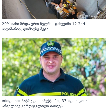
29%-იანი ზრდა ერთ წელში - ციხეებში 12 344
პატიმარია, ლიმიტზე მეტი
თბილისში პატრულ-ინსპექტორი, 37 წლის გოჩა
არველაძე გარდაცვლილი იპოვეს