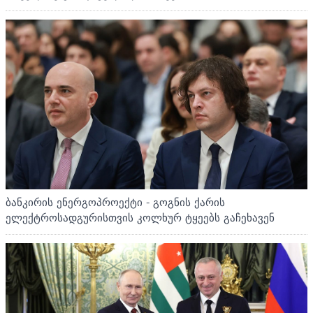
ბანკირის ენერგოპროექტი - გოგნის ქარის
ელექტროსადგურისთვის კოლხურ ტყეებს გაჩეხავენ