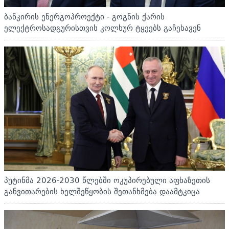
ბანკირის ენერგოპროექტი - გოგნის ქარის
ელექტროსადგურისთვის კოლხურ ტყეებს გაჩეხავენ
პუტინმა 2026-2030 წლებში ოკუპირებული აფხაზეთის
განვითარების ხელშეწყობის შეთანხმება დაამტკიცა