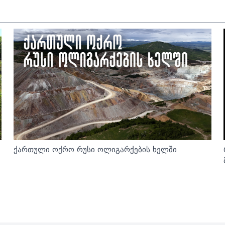
ქართული ოქრო რუსი ოლიგარქების ხელში