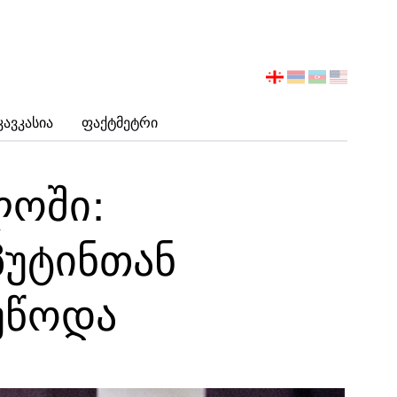
აირჩიეთ
ენა
Კავკასია
Ფაქტმეტრი
ლოში:
პუტინთან
უწოდა