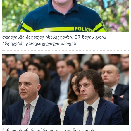
თბილისში პატრულ-ინსპექტორი, 37 წლის გოჩა
არველაძე გარდაცვლილი იპოვეს
ბანკირის ენერგოპროექტი - გოგნის ქარის