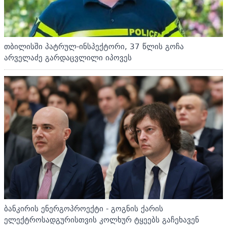
თბილისში პატრულ-ინსპექტორი, 37 წლის გოჩა
არველაძე გარდაცვლილი იპოვეს
ბანკირის ენერგოპროექტი - გოგნის ქარის
ელექტროსადგურისთვის კოლხურ ტყეებს გაჩეხავენ