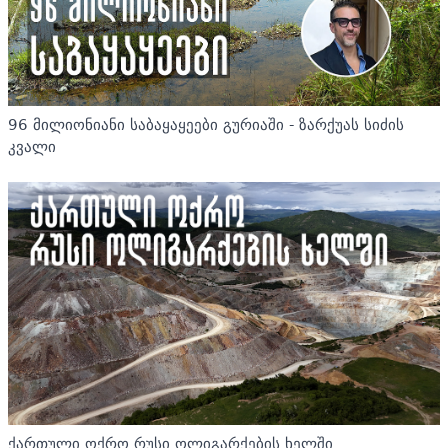
96 მილიონიანი საბაყაყეები გურიაში - ზარქუას სიძის
კვალი
ქართული ოქრო რუსი ოლიგარქების ხელში