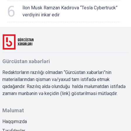
6
İlon Musk Ramzan Kadırova “Tesla Cybertruck”
verdiyini inkar edir
Gürcüstan xəbərləri
Redaktorların razılığı olmadan “Gürcüstan xəbərləri”nin
materiallarından qismən və/yaxud tam istifadə etmək
qadağandır. Razılıq əldə olunduğu halda məlumatdan istifadə
zamanı mənbənin və keçidin (link) göstərilməsi mütləqdir.
Məlumat
Haqqımızda
Tərəfdaşlar