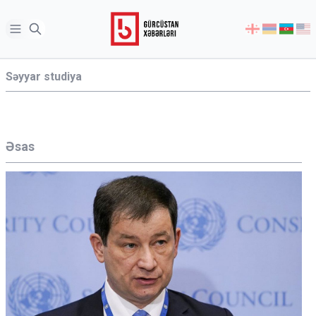
Open sidebar
აირჩიეთ
ენა
Səyyar studiya
ინფორმაცია
Əsas