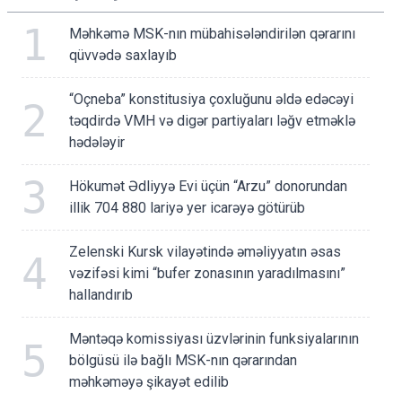
1
Məhkəmə MSK-nın mübahisələndirilən qərarını
qüvvədə saxlayıb
“Oçneba” konstitusiya çoxluğunu əldə edəcəyi
2
təqdirdə VMH və digər partiyaları ləğv etməklə
hədələyir
3
Hökumət Ədliyyə Evi üçün “Arzu” donorundan
illik 704 880 lariyə yer icarəyə götürüb
Zelenski Kursk vilayətində əməliyyatın əsas
4
vəzifəsi kimi “bufer zonasının yaradılmasını”
hallandırıb
Məntəqə komissiyası üzvlərinin funksiyalarının
5
bölgüsü ilə bağlı MSK-nın qərarından
məhkəməyə şikayət edilib