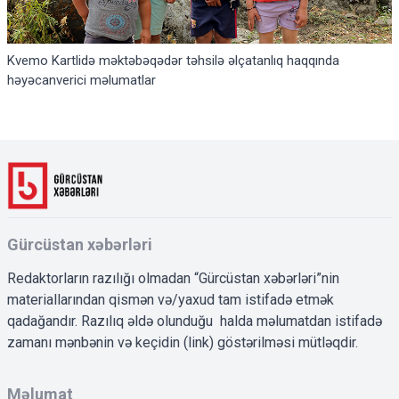
Kvemo Kartlidə məktəbəqədər təhsilə əlçatanlıq haqqında
həyəcanverici məlumatlar
Gürcüstan xəbərləri
Redaktorların razılığı olmadan “Gürcüstan xəbərləri”nin
materiallarından qismən və/yaxud tam istifadə etmək
qadağandır. Razılıq əldə olunduğu halda məlumatdan istifadə
zamanı mənbənin və keçidin (link) göstərilməsi mütləqdir.
Məlumat