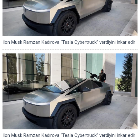
İlon Musk Ramzan Kadırova “Tesla Cybertruck” verdiyini inkar edir
İlon Musk Ramzan Kadırova “Tesla Cybertruck” verdiyini inkar edir