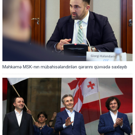
Məhkəmə MSK-nın mübahisələndirilən qərarını qüvvədə saxlayıb