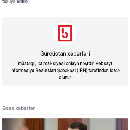
təxliyə edilib.
Gürcüstan xəbərləri
müstəqil, ictimai-siyasi onlayn nəşrdir. Vebsayt
İnformasiya Resursları Şəbəkəsi (IRN) tərəfindən idarə
olunur
Əsas xəbərlər