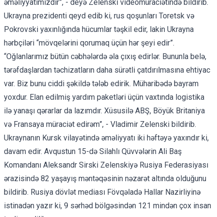
əməliyyatımızdır”, - deyə Zelenski videomüraciətində bildirib.
Ukrayna prezidenti qeyd edib ki, rus qoşunları Toretsk və
Pokrovski yaxınlığında hücumlar təşkil edir, lakin Ukrayna
hərbçiləri “mövqelərini qorumaq üçün hər şeyi edir”.
“Oğlanlarımız bütün cəbhələrdə əla çıxış edirlər. Bununla belə,
tərəfdaşlardan təchizatların daha sürətli çatdırılmasına ehtiyac
var. Biz bunu ciddi şəkildə tələb edirik. Müharibədə bayram
yoxdur. Elan edilmiş yardım paketləri üçün vaxtında logistika
ilə yanaşı qərarlar da lazımdır. Xüsusilə ABŞ, Böyük Britaniya
və Fransaya müraciət edirəm”, - Vladimir Zelenski bildirib.
Ukraynanın Kursk vilayətində əməliyyatı iki həftəyə yaxındır ki,
davam edir. Avqustun 15-də Silahlı Qüvvələrin Ali Baş
Komandanı Aleksandr Sirski Zelenskiyə Rusiya Federasiyası
ərazisində 82 yaşayış məntəqəsinin nəzarət altında olduğunu
bildirib. Rusiya dövlət mediası Fövqəladə Hallar Nazirliyinə
istinadən yazır ki, 9 sərhəd bölgəsindən 121 mindən çox insan