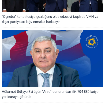
“Oçneba” konstitusiya çoxluğunu əldə edəcəyi təqdirdə VMH və
digər partiyaları ləğv etməklə hədələyir
Hökumət Ədliyyə Evi üçün “Arzu” donorundan illik 704 880 lariyə
yer icarəyə götürüb