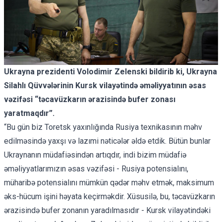
Ukrayna prezidenti Volodimir Zelenski bildirib ki, Ukrayna
Silahlı Qüvvələrinin Kursk vilayətində əməliyyatının əsas
vəzifəsi “təcavüzkarın ərazisində bufer zonası
yaratmaqdır”.
“Bu gün biz Toretsk yaxınlığında Rusiya texnikasının məhv
edilməsində yaxşı və lazımi nəticələr əldə etdik. Bütün bunlar
Ukraynanın müdafiəsindən artıqdır, indi bizim müdafiə
əməliyyatlarımızın əsas vəzifəsi - Rusiya potensialını,
müharibə potensialını mümkün qədər məhv etmək, maksimum
əks-hücum işini həyata keçirməkdir. Xüsusilə, bu, təcavüzkarın
ərazisində bufer zonanın yaradılmasıdır - Kursk vilayətindəki