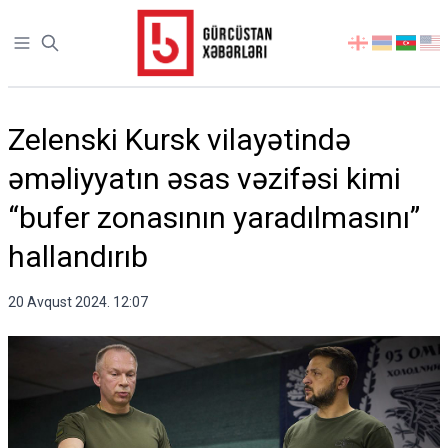
Open sidebar
აირჩიეთ
ენა
Zelenski Kursk vilayətində
əməliyyatın əsas vəzifəsi kimi
“bufer zonasının yaradılmasını”
hallandırıb
20 Avqust 2024. 12:07